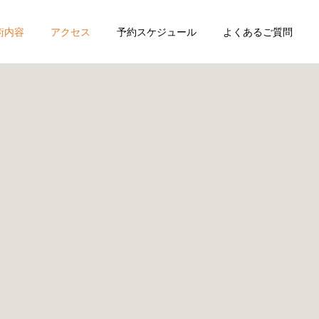
術内容
アクセス
予約スケジュール
よくあるご質問
一覧
五十肩
症
股関節痛