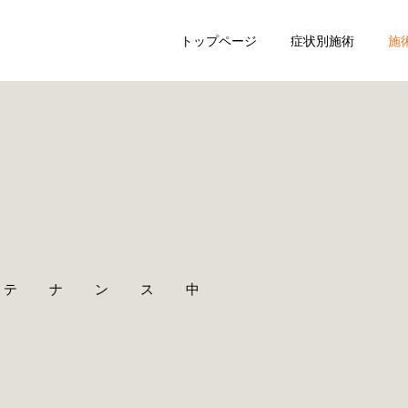
トップページ
症状別施術
施
ひざ痛
ぎっくり腰
ナンス中​
腰痛
自律神経失調